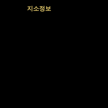
컨
지소정보
텐
츠
로
건
너
뛰
기