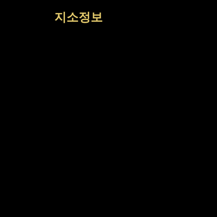
컨
지소정보
텐
츠
로
건
너
뛰
기