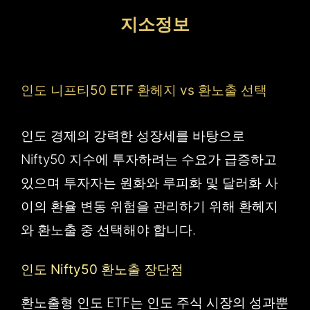
컨
지소정보
텐
츠
로
인도 니프티50 ETF 환헤지 vs 환노출 선택
건
너
인도 경제의 강력한 성장세를 바탕으로
뛰
Nifty50 지수에 투자하려는 수요가 급증하고
기
있으며 투자자는 원화와 루피화 및 달러화 사
이의 환율 변동 위험을 관리하기 위해 환헤지
와 환노출 중 선택해야 합니다.
인도 Nifty50 환노출 장단점
환노출형 인도 ETF는 인도 주식 시장의 성과뿐