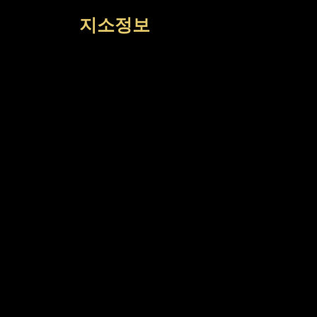
컨
지소정보
텐
츠
로
건
너
뛰
기