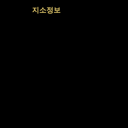
컨
지소정보
텐
츠
로
건
너
뛰
기