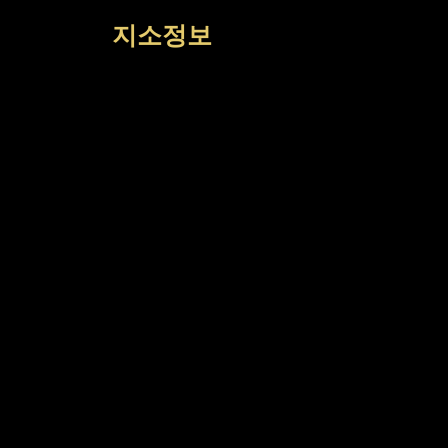
컨
지소정보
텐
츠
로
건
너
뛰
기