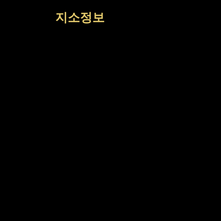
컨
지소정보
텐
츠
로
건
너
뛰
기