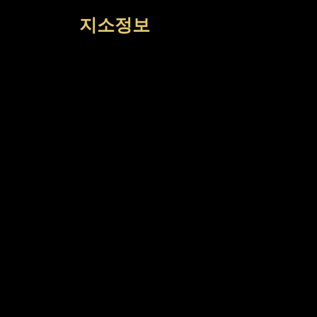
컨
지소정보
텐
츠
로
건
너
뛰
기