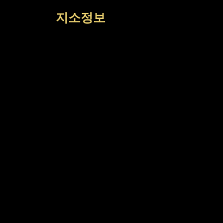
컨
지소정보
텐
츠
로
건
너
뛰
기