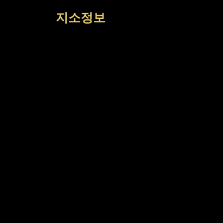
컨
지소정보
텐
츠
로
건
너
뛰
기